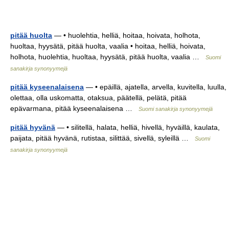
pitää huolta
— • huolehtia, helliä, hoitaa, hoivata, holhota,
huoltaa, hyysätä, pitää huolta, vaalia • hoitaa, helliä, hoivata,
holhota, huolehtia, huoltaa, hyysätä, pitää huolta, vaalia …
Suomi
sanakirja synonyymejä
pitää kyseenalaisena
— • epäillä, ajatella, arvella, kuvitella, luulla,
olettaa, olla uskomatta, otaksua, päätellä, pelätä, pitää
epävarmana, pitää kyseenalaisena …
Suomi sanakirja synonyymejä
pitää hyvänä
— • silitellä, halata, helliä, hivellä, hyväillä, kaulata,
paijata, pitää hyvänä, rutistaa, silittää, sivellä, syleillä …
Suomi
sanakirja synonyymejä