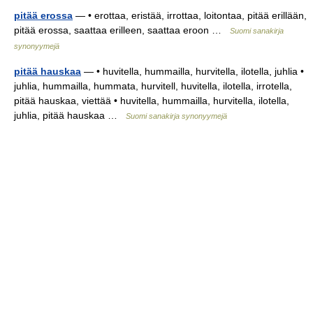
pitää erossa
— • erottaa, eristää, irrottaa, loitontaa, pitää erillään,
pitää erossa, saattaa erilleen, saattaa eroon …
Suomi sanakirja
synonyymejä
pitää hauskaa
— • huvitella, hummailla, hurvitella, ilotella, juhlia •
juhlia, hummailla, hummata, hurvitell, huvitella, ilotella, irrotella,
pitää hauskaa, viettää • huvitella, hummailla, hurvitella, ilotella,
juhlia, pitää hauskaa …
Suomi sanakirja synonyymejä