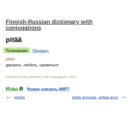
Finnish-Russian dictionary with
conjugations
pitää
Толкование
Перевод
pitää
держать; любить, нравиться
Finnish-Russian dictionary with conjugations
.
2014
.
Игры ⚽
Нужно сделать НИР?
pistos
pitää arvossa, antaa arvo