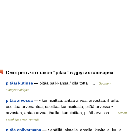
Смотреть что такое "pitää" в других словарях:
pitää\ kutinsa
— pitää paikkansa / olla totta …
Suomen
slangisanakirjaa
pitää arvossa
— • kunnioittaa, antaa arvoa, arvostaa, ihailla,
osoittaa arvonantoa, osoittaa kunnioitusta, pitää arvossa •
arvostaa, antaa arvoa, ihailla, kunnioittaa, pitää arvossa …
Suomi
sanakirja synonyymejä
pitää epävarmana
— • epäillä, ajatella, arvella, kuvitella, luulla,