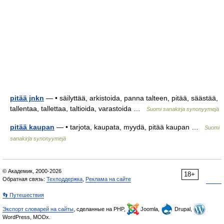
pitää jnkn
— • säilyttää, arkistoida, panna talteen, pitää, säästää,
tallentaa, tallettaa, taltioida, varastoida …
Suomi sanakirja synonyymejä
pitää kaupan
— • tarjota, kaupata, myydä, pitää kaupan …
Suomi
sanakirja synonyymejä
© Академик, 2000-2026
18+
Обратная связь:
Техподдержка
,
Реклама на сайте
👣 Путешествия
Экспорт словарей на сайты
, сделанные на PHP,
Joomla,
Drupal,
WordPress, MODx.