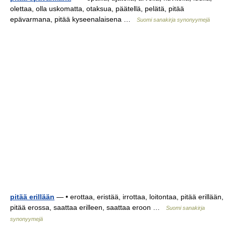
olettaa, olla uskomatta, otaksua, päätellä, pelätä, pitää
epävarmana, pitää kyseenalaisena …
Suomi sanakirja synonyymejä
pitää erillään
— • erottaa, eristää, irrottaa, loitontaa, pitää erillään,
pitää erossa, saattaa erilleen, saattaa eroon …
Suomi sanakirja
synonyymejä